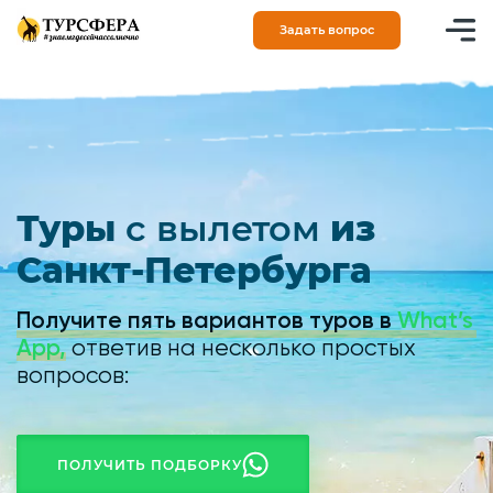
Задать вопрос
+7 (812) 748-10-92
+7 (964) 342-24-53
С 10:00 до 21:00
Туры
с вылетом
из
Санкт-Петербурга
Получите пять вариантов туров в
What’s
App,
ответив на несколько простых
вопросов:
ПОЛУЧИТЬ ПОДБОРКУ